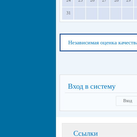
24
25
26
27
28
29
31
Независимая оценка качеств
Вход в систему
Вход
Ссылки