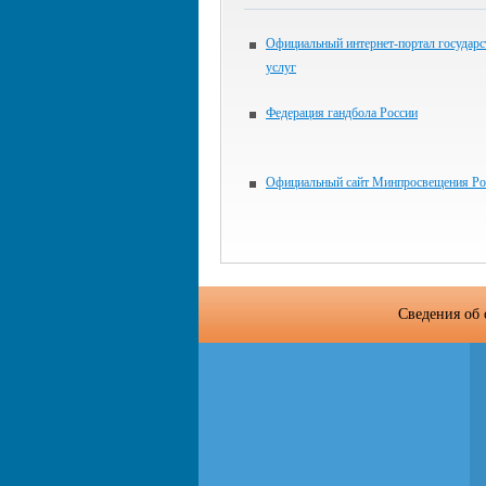
Официальный интернет-портал государ
услуг
Федерация гандбола России
Официальный сайт Минпросвещения Ро
Сведения об 