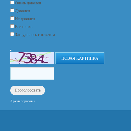
Очень доволен
Доволен
Не доволен
Все плохо
Затрудняюсь с ответом
НОВАЯ КАРТИНКА
Архив опросов »