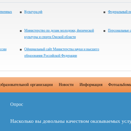
ственных
Культура.рф
Федеральный по
Министерство по делам молодежи, физической
Персональные с
культуры и спорта Омской области
ссии
Официальный сайт Министерства науки и высшего
образования Российской Федерации
образовательной организации
Новости
Информация
Фотоальбом
Опрос
Насколько вы довольны качеством оказываемых усл