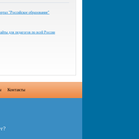
ртал "Российское образование"
айты для педагогов по всей России
ы
Контакты
уг?