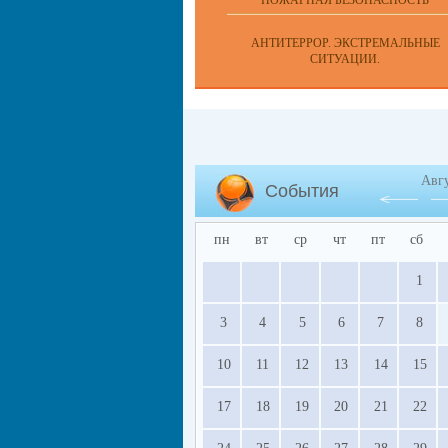
ПОЖАРНАЯ БЕЗОПАСНОСТЬ
АНТИТЕРРОР. ЭКСТРЕМАЛЬНЫЕ
СИТУАЦИИ.
Авг
События
пн
вт
ср
чт
пт
сб
1
3
4
5
6
7
8
10
11
12
13
14
15
17
18
19
20
21
22