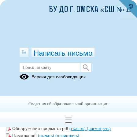
БУ ДО Г. ОМСКА «СШ № 11»
Написать письмо
Антитеррор. Экстремальные
Версия для слабовидящих
ситуации.
2017.06.14_Rekomendacii_grazhdanam_o_pov_loviyaKh_ekstremal
Сведения об образовательной организации
(скачать)
(посмотреть)
Заложники 2017.06.14_Esli_vas_zaKhvatili_v_zalozhniki.pdf
(скачать)
(посмотреть)
Обнаружение предмета.pdf
(скачать)
(посмотреть)
Памятка.pdf
(скачать)
(посмотреть)