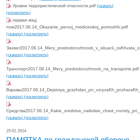
Уровни террористической опасности.pdf
(скачать)
(посмотреть)
первая мед
пом2017.06.14_Okazanie_pervoj_medicinskoj_pomoshhi.pdf
(скачать)
(посмотреть)
Захват2017.06.14_Mery_predostorozhnosti_v_situacii_zaKhvata_za
(скачать)
(посмотреть)
Транспорт2017.06.14_Mery_predostorozhnosti_na_transporte.pdf
(скачать)
(посмотреть)
Взрывы2017.06.14_Dejstviya_grazhdan_pri_vzryvaKh_pozharaKh_
(скачать)
(посмотреть)
Средства2017.06.14_Kakie_sredstva_naibolee_chast_rroristy_pri
(скачать)
(посмотреть)
29.02.2024
ПАМЯТКА по гражданской обороне