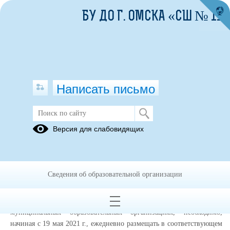
БУ ДО Г. ОМСКА «СШ № 11»
Написать письмо
Версия для слабовидящих
Питание
На основании письма № ГД-1158/01 от 17.05.2021 г. Министерства
просвещения Российской Федерации, в целях организации
Сведения об образовательной организации
автоматического мониторинга и анализа ежедневного меню
горячего питания обучающихся по образовательным программам
начального общего образования в государственных и
муниципальных образовательных организациях, необходимо,
начиная с 19 мая 2021 г., ежедневно размещать в соответствующем