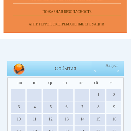
ПОЖАРНАЯ БЕЗОПАСНОСТЬ
АНТИТЕРРОР. ЭКСТРЕМАЛЬНЫЕ СИТУАЦИИ.
Август
События
пн
вт
ср
чт
пт
сб
вс
1
2
3
4
5
6
7
8
9
10
11
12
13
14
15
16